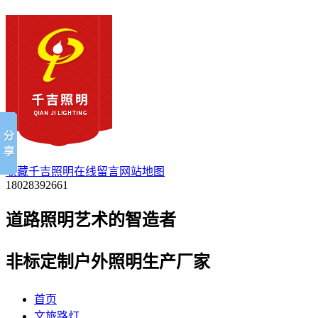
收藏千吉照明
在线留言
网站地图
18028392661
道路照明艺术的
智
造者
非标定制户外照明生产厂家
首页
文旅路灯