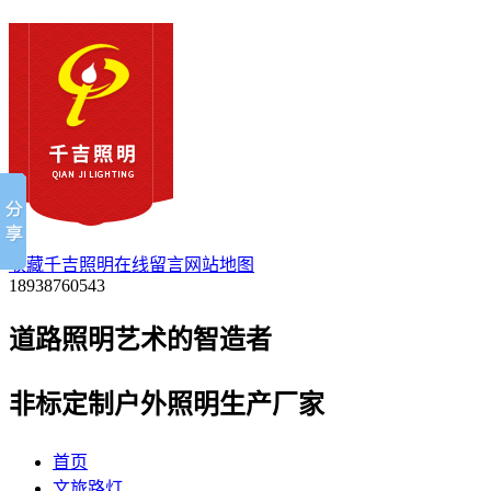
收藏千吉照明
在线留言
网站地图
18938760543
道路照明艺术的
智
造者
非标定制户外照明生产厂家
首页
文旅路灯